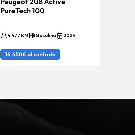
Peugeot 208 Active
Nissa
PureTech 100
kW (1
Conne
4.477 KM
Gasolina
2024
10.92
16.450€ al contado
26.95