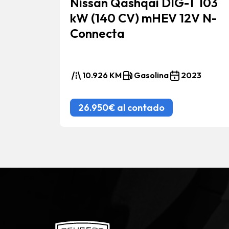
Nissan Qashqai DIG-T 103
kW (140 CV) mHEV 12V N-
Connecta
4
10.926 KM
Gasolina
2023
26.950€ al contado