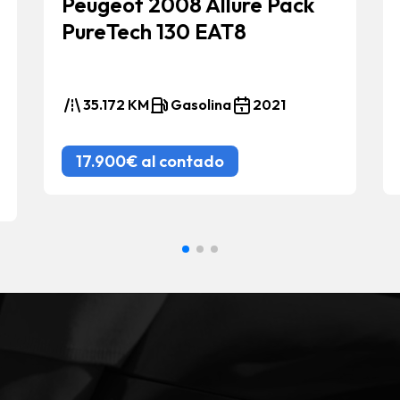
Peugeot 2008 Allure Pack
PureTech 130 EAT8
35.172 KM
Gasolina
2021
17.900€ al contado