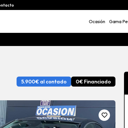
ontacto
Ocasión
Gama Pe
5.900€ al contado
0€ Financiado