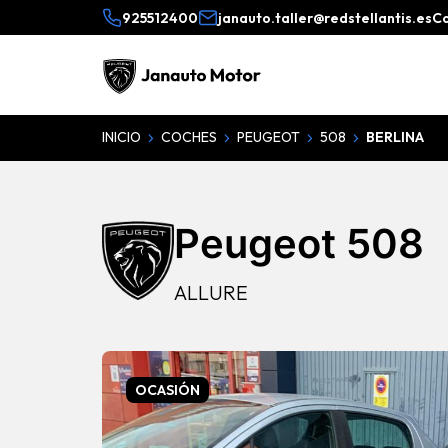
925512400
janauto.taller@redstellantis.es
C
INICIO
COCHES
PEUGEOT
508
BERLINA
Peugeot 508
ALLURE
OCASIÓN