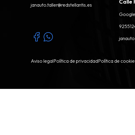
Calle 
janauto.taller@redstellantis.es
Google
92551
janauto.
Aviso legal
Política de privacidad
Política de cookie