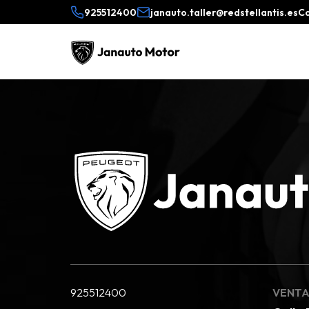
925512400
janauto.taller@redstellantis.es
C
925512400
VENTA