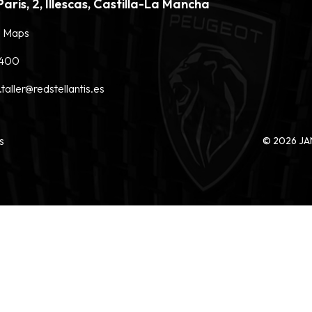
Paris, 2, Illescas, Castilla-La Mancha
 Maps
2400
taller@redstellantis.es
s
©
2026
JAN